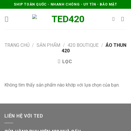
Skip
SHIP TOÀN QUỐC - NHANH CHÓNG - UY TÍN - BẢO MẬT
to
content
TRANG CHỦ
/
SẢN PHẨM
/
420 BOUTIQUE
/
ÁO THUN
420
LỌC
Không tìm thấy sản phẩm nào khớp với lựa chọn của bạn.
LIÊN HỆ VỚI TED