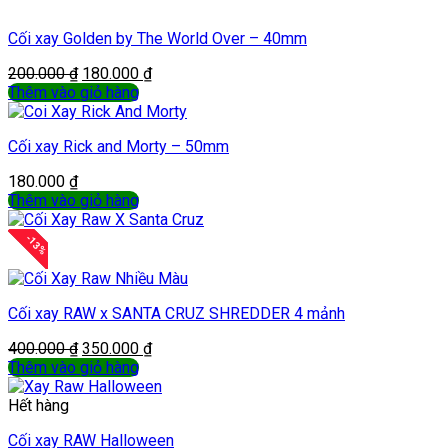
Cối xay Golden by The World Over – 40mm
200.000
₫
180.000
₫
Thêm vào giỏ hàng
Cối xay Rick and Morty – 50mm
180.000
₫
Thêm vào giỏ hàng
-
13
%
Cối xay RAW x SANTA CRUZ SHREDDER 4 mảnh
400.000
₫
350.000
₫
Thêm vào giỏ hàng
Hết hàng
Cối xay RAW Halloween