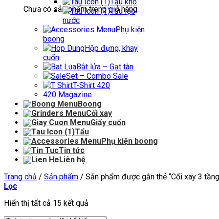
Tẩu khô
Chưa có sản phẩm trong giỏ hàng.
Tẩu lọc
nước
Phụ kiện
boong
Hộp đựng, khay
cuốn
Bật lửa – Gạt tàn
Set – Combo Sale
T-Shirt 420
420 Magazine
Boong
Cối xay
Giấy cuốn
Tẩu
Phụ kiện boong
Tin tức
Liên hệ
Trang chủ
/
Sản phẩm
/
Sản phẩm được gắn thẻ “Cối xay 3 tầng
Lọc
Hiển thị tất cả 15 kết quả