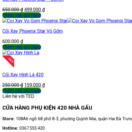
650.000
₫
499.000
₫
Thêm vào giỏ hàng
Cối Xay Phoenix Star Vỏ Gốm
600.000
₫
Thêm vào giỏ hàng
-
36
%
Cối Xay Hình Lá 420
250.000
₫
159.000
₫
Thêm vào giỏ hàng
Liên hệ với TED
CỬA HÀNG PHỤ KIỆN 420 NHÀ GẤU
Store:
108A6 ngõ 68 phố 8-3, phường Quỳnh Mai, quận Hai Bà Trưng
Hotline:
0367.555.420