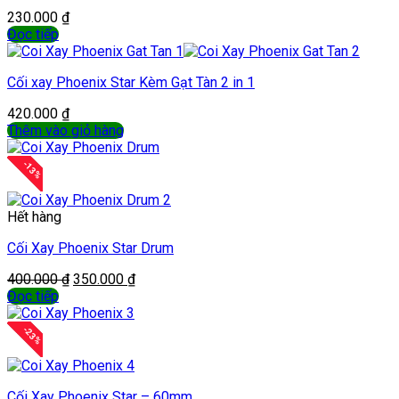
230.000
₫
Đọc tiếp
Cối xay Phoenix Star Kèm Gạt Tàn 2 in 1
420.000
₫
Thêm vào giỏ hàng
-
13
%
Hết hàng
Cối Xay Phoenix Star Drum
400.000
₫
350.000
₫
Đọc tiếp
-
23
%
Cối Xay Phoenix Star – 60mm