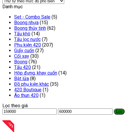
Danh mục
Set - Combo Sale
(5)
Boong nhựa
(15)
Boong thủy tinh
(62)
Tẩu khô
(14)
Tẩu lọc nước
(7)
Phụ kiện 420
(207)
Giấy cuốn
(27)
Cối xay
(30)
Boong
(76)
Tẩu 420
(21)
Hộp đựng, khay cuốn
(14)
Bật lửa
(8)
Đồ phụ kiện khác
(35)
420 Boutique
(1)
Áo thun 420
(1)
Lọc theo giá
Lọc
-
10
%