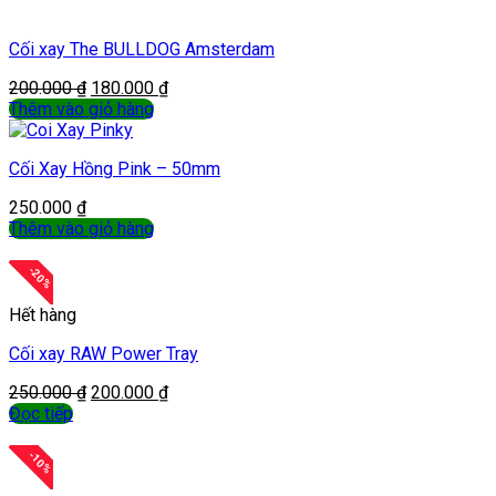
Cối xay The BULLDOG Amsterdam
200.000
₫
180.000
₫
Thêm vào giỏ hàng
Cối Xay Hồng Pink – 50mm
250.000
₫
Thêm vào giỏ hàng
-
20
%
Hết hàng
Cối xay RAW Power Tray
250.000
₫
200.000
₫
Đọc tiếp
-
10
%