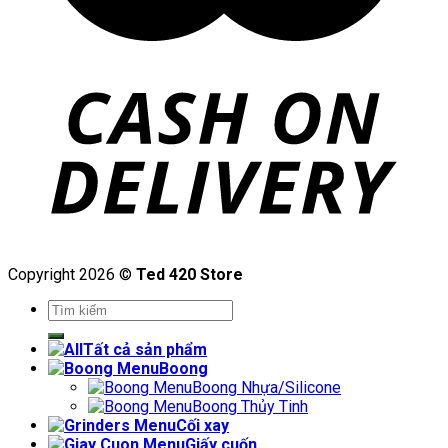
Copyright 2026 ©
Ted 420 Store
Tìm
kiếm:
Tất cả sản phẩm
Boong
Boong Nhựa/Silicone
Boong Thủy Tinh
Cối xay
Giấy cuốn