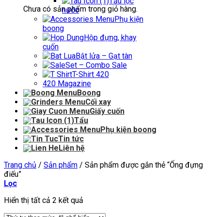
Tẩu lọc
Chưa có sản phẩm trong giỏ hàng.
nước
Phụ kiện
boong
Hộp đựng, khay
cuốn
Bật lửa – Gạt tàn
Set – Combo Sale
T-Shirt 420
420 Magazine
Boong
Cối xay
Giấy cuốn
Tẩu
Phụ kiện boong
Tin tức
Liên hệ
Trang chủ
/
Sản phẩm
/
Sản phẩm được gắn thẻ “Ống đựng
điếu”
Lọc
Hiển thị tất cả 2 kết quả