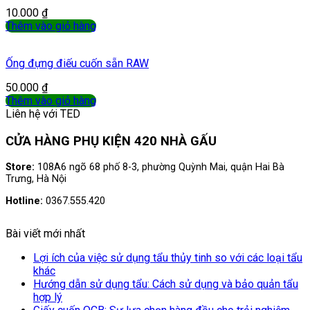
10.000
₫
Thêm vào giỏ hàng
Ống đựng điếu cuốn sẵn RAW
50.000
₫
Thêm vào giỏ hàng
Liên hệ với TED
CỬA HÀNG PHỤ KIỆN 420 NHÀ GẤU
Store:
108A6 ngõ 68 phố 8-3, phường Quỳnh Mai, quận Hai Bà
Trưng, Hà Nội
Hotline:
0367.555.420
Bài viết mới nhất
Lợi ích của việc sử dụng tẩu thủy tinh so với các loại tẩu
khác
Hướng dẫn sử dụng tẩu: Cách sử dụng và bảo quản tẩu
hợp lý