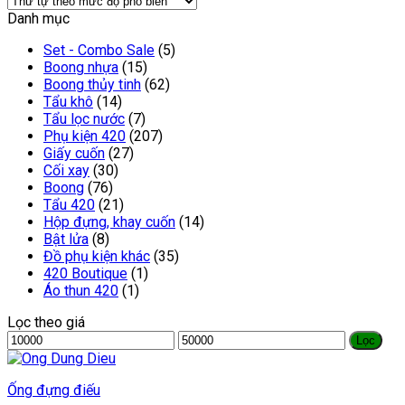
Danh mục
Set - Combo Sale
(5)
Boong nhựa
(15)
Boong thủy tinh
(62)
Tẩu khô
(14)
Tẩu lọc nước
(7)
Phụ kiện 420
(207)
Giấy cuốn
(27)
Cối xay
(30)
Boong
(76)
Tẩu 420
(21)
Hộp đựng, khay cuốn
(14)
Bật lửa
(8)
Đồ phụ kiện khác
(35)
420 Boutique
(1)
Áo thun 420
(1)
Lọc theo giá
Lọc
Ống đựng điếu