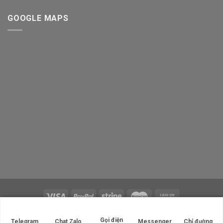
GOOGLE MAPS
Copyright 2026 ©
Ted 420 Store
Gọi điện
Telegram
Chat Zalo
Messenger
Chỉ đường