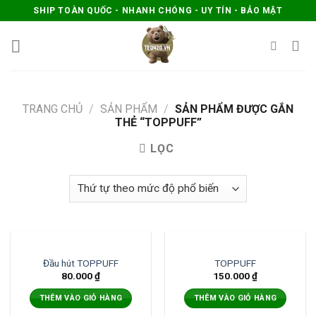
Skip
SHIP TOÀN QUỐC - NHANH CHÓNG - UY TÍN - BẢO MẬT
to
content
TRANG CHỦ
/
SẢN PHẨM
/
SẢN PHẨM ĐƯỢC GẮN
THẺ “TOPPUFF”
LỌC
Đầu hút TOPPUFF
TOPPUFF
80.000
₫
150.000
₫
THÊM VÀO GIỎ HÀNG
THÊM VÀO GIỎ HÀNG