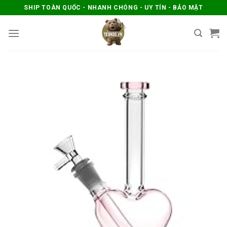
Skip
SHIP TOÀN QUỐC - NHANH CHÓNG - UY TÍN - BẢO MẬT
to
content