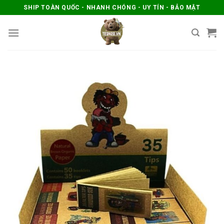
Skip
SHIP TOÀN QUỐC - NHANH CHÓNG - UY TÍN - BẢO MẬT
to
content