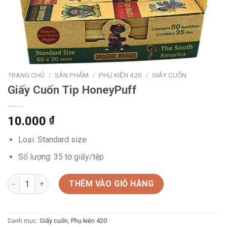
TRANG CHỦ
/
SẢN PHẨM
/
PHỤ KIỆN 420
/
GIẤY CUỐN
Giấy Cuốn Tip HoneyPuff
10.000
₫
Loại: Standard size
Số lượng: 35 tờ giấy/tệp
Giấy Cuốn Tip HoneyPuff số lượng
THÊM VÀO GIỎ HÀNG
Danh mục:
Giấy cuốn
,
Phụ kiện 420