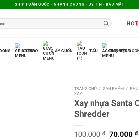
SHIP TOÀN QUỐC - NHANH CHÓNG - UY TÍN - BẢO MẬT
HOT
OONG
CỐI XAY
GIẤY CUỐN
TẨU
PHỤ KIỆN BOO
TRANG CHỦ
/
SẢN PHẨM
/
PHỤ 
XAY
Xay nhựa Santa 
Shredder
100.000
₫
70.000
₫