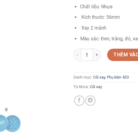
Chất liệu: Nhựa
Kích thước: 56mm
Xay 2 mảnh
Màu sắc: Đen, trắng, đỏ, x
Xay nhựa Santa Cruz Shredder
THÊM VÀO
Danh mục:
Cối xay
,
Phụ kiện 420
Từ khóa:
Cối xay