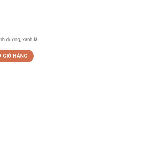
anh dương, xanh lá
 số lượng
 GIỎ HÀNG