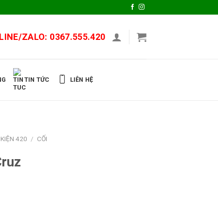
LINE/ZALO:
0367.555.420
LIÊN HỆ
NG
TIN TỨC
KIỆN 420
/
CỐI
Cruz