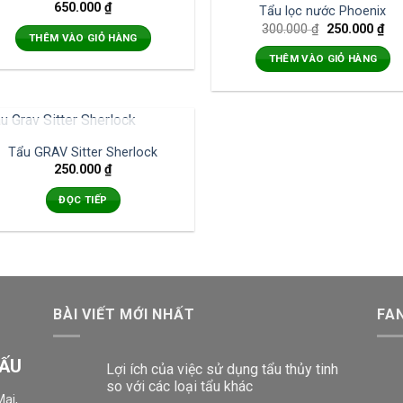
17
650.000
₫
%
Tẩu lọc nước Phoenix
300.000
₫
250.000
₫
THÊM VÀO GIỎ HÀNG
THÊM VÀO GIỎ HÀNG
HẾT HÀNG
Tẩu GRAV Sitter Sherlock
250.000
₫
ĐỌC TIẾP
BÀI VIẾT MỚI NHẤT
FA
GẤU
Lợi ích của việc sử dụng tẩu thủy tinh
so với các loại tẩu khác
ai,