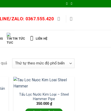
LINE/ZALO:
0367.555.420
LIÊN HỆ
NG
TIN TỨC
t quả
Bản
Tẩu Lọc Nước Kim Loại – Steel
Hammer Pipe
350.000
₫