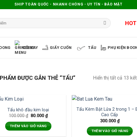
SHIP TOÀN QUỐC - NHANH CHÓNG - UY TÍN - BẢO MẬT
HOT
OONG
CỐI XAY
GIẤY CUỐN
TẨU
PHỤ KIỆN BOO
PHẨM ĐƯỢC GẮN THẺ “TẨU”
Hiển thị tất cả 13 kế
0
Tẩu Kèm Bật Lửa 2 trong 1 – 
%
Tẩu khô đầu kim loại
Cao Cấp
100.000
₫
80.000
₫
300.000
₫
THÊM VÀO GIỎ HÀNG
THÊM VÀO GIỎ HÀNG