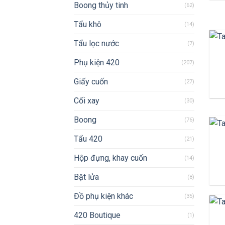
Boong thủy tinh
(62)
Tẩu khô
(14)
Tẩu lọc nước
(7)
Phụ kiện 420
(207)
Giấy cuốn
(27)
Cối xay
(30)
Boong
(76)
Tẩu 420
(21)
Hộp đựng, khay cuốn
(14)
Bật lửa
(8)
Đồ phụ kiện khác
(35)
420 Boutique
(1)