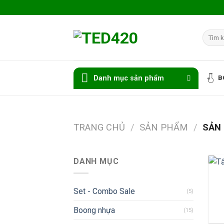
Skip
to
content
Tìm
kiếm:
Danh mục sản phẩm
B
TRANG CHỦ
/
SẢN PHẨM
/
SẢN 
DANH MỤC
-
2
Set - Combo Sale
(5)
Boong nhựa
(15)