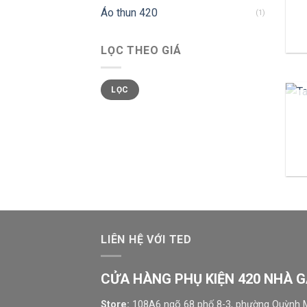
Áo thun 420
(1)
LỌC THEO GIÁ
LỌC
LIÊN HỆ VỚI TED
CỬA HÀNG PHỤ KIỆN 420 NHÀ 
Store:
108A6 ngõ 68 phố 8-3, phường Quỳnh M