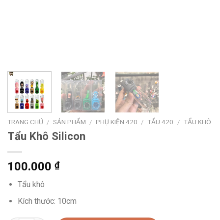
TRANG CHỦ
/
SẢN PHẨM
/
PHỤ KIỆN 420
/
TẨU 420
/
TẨU KHÔ
Tẩu Khô Silicon
100.000
₫
Tẩu khô
Kích thước: 10cm