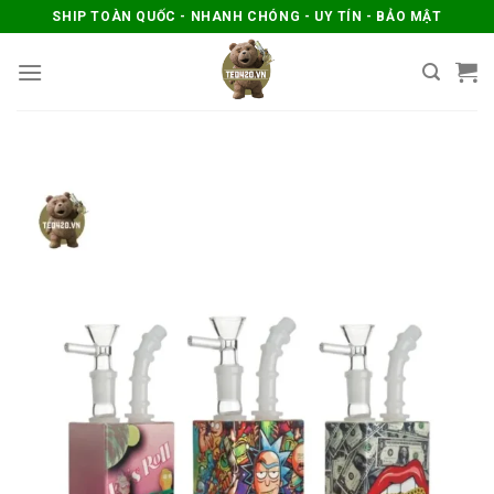
Skip
SHIP TOÀN QUỐC - NHANH CHÓNG - UY TÍN - BẢO MẬT
to
content