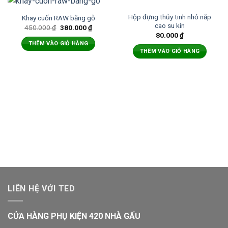
Hộp đựng thủy tinh nhỏ nắp
Khay cuốn RAW bằng gỗ
cao su kín
450.000
₫
380.000
₫
80.000
₫
THÊM VÀO GIỎ HÀNG
THÊM VÀO GIỎ HÀNG
LIÊN HỆ VỚI TED
CỬA HÀNG PHỤ KIỆN 420 NHÀ GẤU