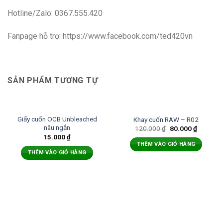
Hotline/Zalo: 0367.555.420
Fanpage hỗ trợ: https://www.facebook.com/ted420vn
SẢN PHẨM TƯƠNG TỰ
Giấy cuốn OCB Unbleached
Khay cuốn RAW – R02
nâu ngắn
120.000
₫
80.000
₫
15.000
₫
THÊM VÀO GIỎ HÀNG
THÊM VÀO GIỎ HÀNG