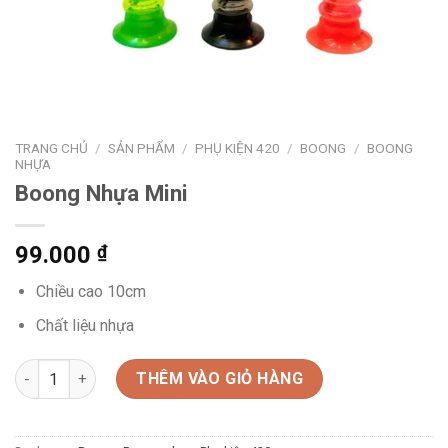
TRANG CHỦ
/
SẢN PHẨM
/
PHỤ KIỆN 420
/
BOONG
/
BOONG
NHỰA
Boong Nhựa Mini
99.000
₫
Chiều cao 10cm
Chất liệu nhựa
Boong Nhựa Mini số lượng
THÊM VÀO GIỎ HÀNG