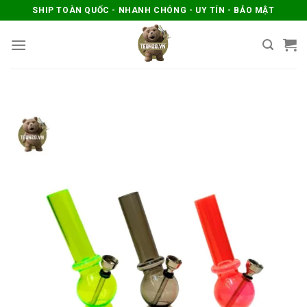
Skip
SHIP TOÀN QUỐC - NHANH CHÓNG - UY TÍN - BẢO MẬT
to
content