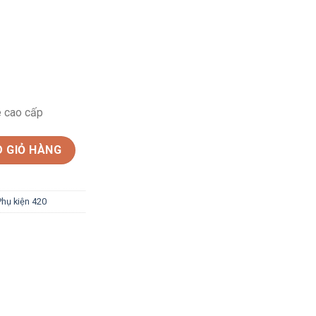
te cao cấp
a cổ cong số lượng
 GIỎ HÀNG
Phụ kiện 420