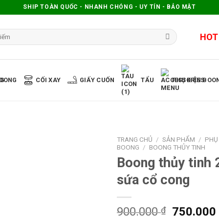
SHIP TOÀN QUỐC - NHANH CHÓNG - UY TÍN - BẢO MẬT
HOT
OONG
CỐI XAY
GIẤY CUỐN
TẨU
PHỤ KIỆN BOO
TRANG CHỦ
/
SẢN PHẨM
/
PHỤ 
BOONG
/
BOONG THỦY TINH
Boong thủy tinh 
sứa cổ cong
900.000
₫
750.00