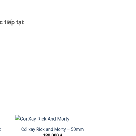
tiếp tại:
o
Cối xay Rick and Morty – 50mm
180.000
₫