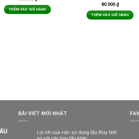
80.000
₫
THÊM VÀO GIỎ HÀNG
THÊM VÀO GIỎ HÀNG
BÀI VIẾT MỚI NHẤT
FA
GẤU
Lợi ích của việc sử dụng tẩu thủy tinh
so với các loại tẩu khác