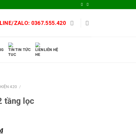
LINE/ZALO:
0367.555.420
NG
TIN TỨC
LIÊN HỆ
KIỆN 420
/
2 tầng lọc
0
₫