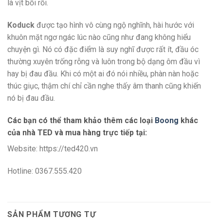
là vịt bối rối.
Koduck
được tạo hình vô cùng ngộ nghĩnh, hài hước với
khuôn mặt ngơ ngác lúc nào cũng như đang không hiểu
chuyện gì. Nó có đặc điểm là suy nghĩ được rất ít, đầu óc
thường xuyên trống rỗng và luôn trong bộ dạng ôm đầu vì
hay bị đau đầu. Khi có một ai đó nói nhiều, phàn nàn hoặc
thúc giục, thậm chí chỉ cần nghe thấy âm thanh cũng khiến
nó bị đau đầu.
Các bạn có thể tham khảo thêm các loại
Boong
khác
của nhà TED và mua hàng trực tiếp tại:
Website: https://ted420.vn
Hotline: 0367.555.420
SẢN PHẨM TƯƠNG TỰ