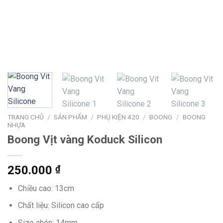
TRANG CHỦ
/
SẢN PHẨM
/
PHỤ KIỆN 420
/
BOONG
/
BOONG
NHỰA
Boong Vịt vàng Koduck Silicon
250.000
₫
Chiều cao: 13cm
Chất liệu: Silicon cao cấp
Size chén: 14mm