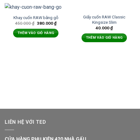
Giấy cuốn RAW Classic
Khay cuốn RAW bằng gỗ
Kingsize Slim
450.000
₫
380.000
₫
40.000
₫
THÊM VÀO GIỎ HÀNG
THÊM VÀO GIỎ HÀNG
LIÊN HỆ VỚI TED
CỬA HÀNG PHỤ KIỆN 420 NHÀ GẤU