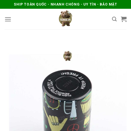
Skip
SHIP TOÀN QUỐC - NHANH CHÓNG - UY TÍN - BẢO MẬT
to
content