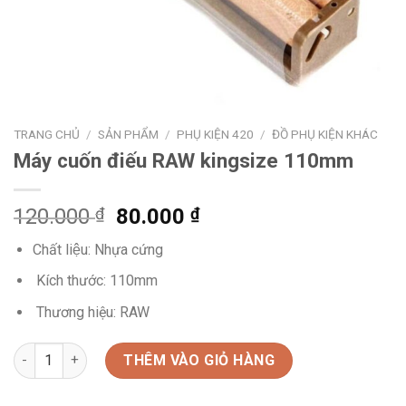
TRANG CHỦ
/
SẢN PHẨM
/
PHỤ KIỆN 420
/
ĐỒ PHỤ KIỆN KHÁC
Máy cuốn điếu RAW kingsize 110mm
120.000
₫
80.000
₫
Chất liệu: Nhựa cứng
Kích thước: 110mm
Thương hiệu: RAW
Máy cuốn điếu RAW kingsize 110mm số lượng
THÊM VÀO GIỎ HÀNG