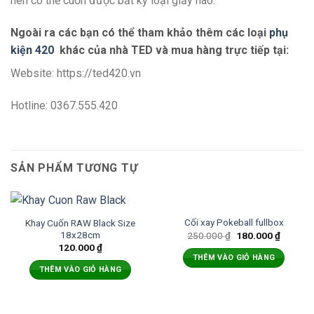
nên có thể cuốn được bất kỳ loại giấy nào.
Ngoài ra các bạn có thể tham khảo thêm các loại
phụ
kiện 420
khác của nhà TED và mua hàng trực tiếp tại:
Website: https://ted420.vn
Hotline: 0367.555.420
SẢN PHẨM TƯƠNG TỰ
Cối xay Pokeball fullbox
Khay Cuốn RAW Black Size
18x28cm
250.000
₫
180.000
₫
120.000
₫
THÊM VÀO GIỎ HÀNG
THÊM VÀO GIỎ HÀNG