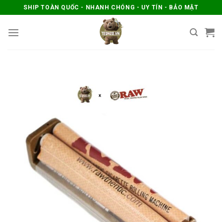
Skip
SHIP TOÀN QUỐC - NHANH CHÓNG - UY TÍN - BẢO MẬT
to
content