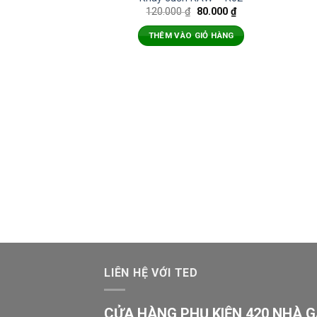
120.000
₫
80.000
₫
THÊM VÀO GIỎ HÀNG
LIÊN HỆ VỚI TED
CỬA HÀNG PHỤ KIỆN 420 NHÀ 