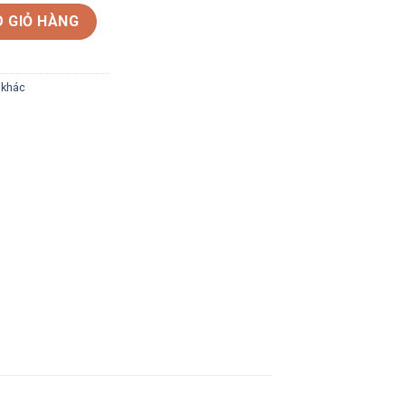
ượng
 GIỎ HÀNG
 khác