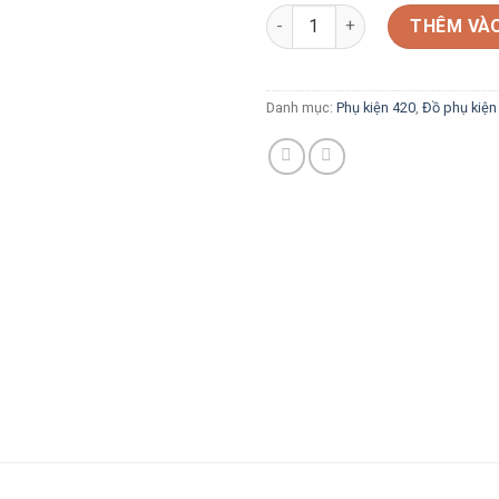
Nõ Sứ Boong Cốc Cà Phê số l
THÊM VÀO
Danh mục:
Phụ kiện 420
,
Đồ phụ kiện