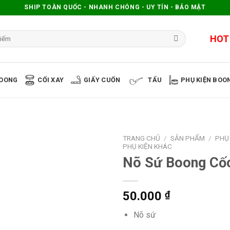
SHIP TOÀN QUỐC - NHANH CHÓNG - UY TÍN - BẢO MẬT
HOT
OONG
CỐI XAY
GIẤY CUỐN
TẨU
PHỤ KIỆN BOO
TRANG CHỦ
/
SẢN PHẨM
/
PHỤ 
PHỤ KIỆN KHÁC
Nõ Sứ Boong Cố
50.000
₫
Nõ sứ