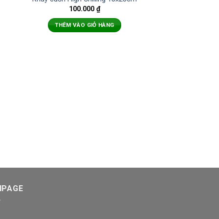
100.000
₫
THÊM VÀO GIỎ HÀNG
Khay Cuốn RAW
18x2
120.0
THÊM VÀO 
NPAGE