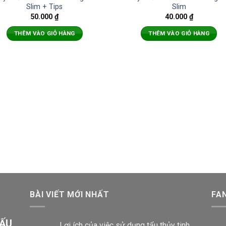
Slim + Tips
Slim
50.000
₫
40.000
₫
THÊM VÀO GIỎ HÀNG
THÊM VÀO GIỎ HÀNG
BÀI VIẾT MỚI NHẤT
FA
GẤU
Lợi ích của việc sử dụng tẩu thủy tinh