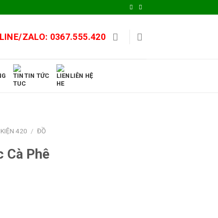
LINE/ZALO:
0367.555.420
NG
TIN TỨC
LIÊN HỆ
KIỆN 420
/
ĐỒ
c Cà Phê