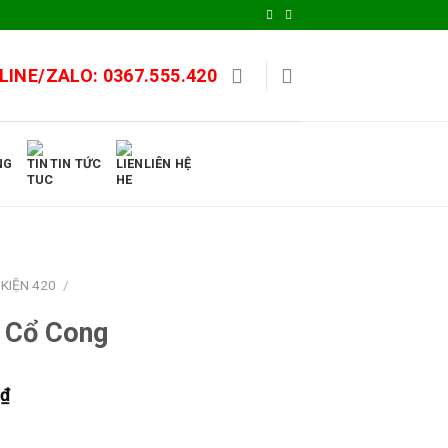
LINE/ZALO:
0367.555.420
NG
TIN TỨC
LIÊN HỆ
KIỆN 420
/
 Cổ Cong
0
₫